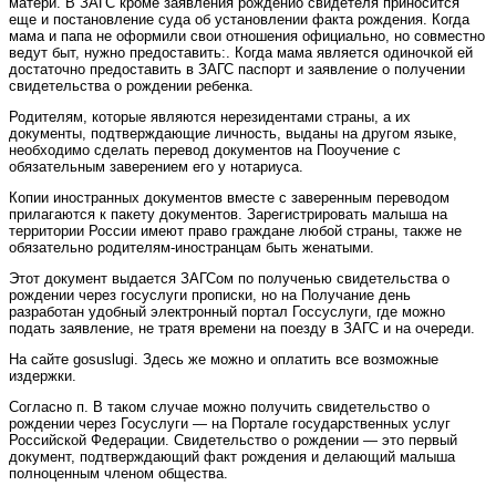
матери. В ЗАГС кроме заявления рожденио свидетеля приносится
еще и постановление суда об установлении факта рождения. Когда
мама и папа не оформили свои отношения официально, но совместно
ведут быт, нужно предоставить:. Когда мама является одиночкой ей
достаточно предоставить в ЗАГС паспорт и заявление о получении
свидетельства о рождении ребенка.
Родителям, которые являются нерезидентами страны, а их
документы, подтверждающие личность, выданы на другом языке,
необходимо сделать перевод документов на Пооучение с
обязательным заверением его у нотариуса.
Копии иностранных документов вместе с заверенным переводом
прилагаются к пакету документов. Зарегистрировать малыша на
территории России имеют право граждане любой страны, также не
обязательно родителям-иностранцам быть женатыми.
Этот документ выдается ЗАГСом по полученью свидетельства о
рождении через госуслуги прописки, но на Получание день
разработан удобный электронный портал Госсуслуги, где можно
подать заявление, не тратя времени на поезду в ЗАГС и на очереди.
На сайте gosuslugi. Здесь же можно и оплатить все возможные
издержки.
Согласно п. В таком случае можно получить свидетельство о
рождении через Госуслуги — на Портале государственных услуг
Российской Федерации. Свидетельство о рождении — это первый
документ, подтверждающий факт рождения и делающий малыша
полноценным членом общества.