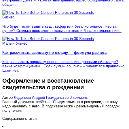
внутренних дел РФ - контактные данные, адрес официального сайта,
общая .
Бизнес
Что будет, если выпить квас, кефир или безалкогольное пиво за
рулем? Сколько промилле показывает квас и безалкогольное пиво.
Малый бизнес
Как рассчитать зарплату по окладу — формула расчета
Как рассчитать зарплату воспользовавшись данными об окладе?
Какие коэффициенты . Если суммы сошлись – значит все правильно.
Если нет.
Оформление и восстановление
свидетельства о рожденнии
Автор
Леденева Андрей
Гражданство
3 коммент.
Главный документ ребёнка - Свидетельство о рождении, поэтому
надо начинать с него. В подсказке ниже - рекомендуемый порядок
получения.
Содержание статьи: