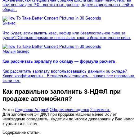
Архангельская специальная средняя школа милиции Министерства
внутренних дел РФ - контактные данные, адрес официального сайта,
общая .
Бизнес
Что будет, если выпить квас, кефир или безалкогольное пиво за
рулем? Сколько промилле показывает квас и безалкогольное пиво.
Малый бизнес
Как рассчитать зарплату по окладу — формула расчета
Как рассчитать зарплату воспользовавшись данными об окладе?
Какие коэффициенты . Если суммы сошлись – значит все правильно.
Если нет.
Как правильно заполнить 3-НДФЛ при
продаже автомобиля?
Автор
Леденева Андрей
Оформление сделок
2 коммент.
Для заполнения 3-НДФЛ при продаже машины менее 3х лет
необходимо определить, будет ли по итогам декларации у Вас налог
к уплате и в каком.
Содержание статьи: