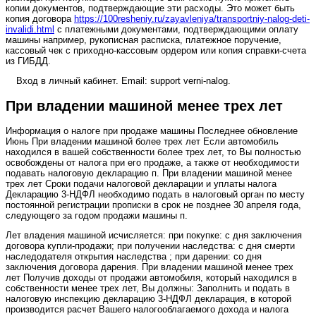
копии документов, подтверждающие эти расходы. Это может быть
копия договора
https://100resheniy.ru/zayavleniya/transportniy-nalog-deti-
invalidi.html
с платежными документами, подтверждающими оплату
машины например, рукописная расписка, платежное поручение,
кассовый чек с приходно-кассовым ордером или копия справки-счета
из ГИБДД.
Вход в личный кабинет. Email: support verni-nalog.
При владении машиной менее трех лет
Информация о налоге при продаже машины Последнее обновление
Июнь При владении машиной более трех лет Если автомобиль
находился в вашей собственности более трех лет, то Вы полностью
освобождены от налога при его продаже, а также от необходимости
подавать налоговую декларацию п. При владении машиной менее
трех лет Сроки подачи налоговой декларации и уплаты налога
Декларацию 3-НДФЛ необходимо подать в налоговый орган по месту
постоянной регистрации прописки в срок не позднее 30 апреля года,
следующего за годом продажи машины п.
Лет владения машиной исчисляется: при покупке: с дня заключения
договора купли-продажи; при получении наследства: с дня смерти
наследодателя открытия наследства ; при дарении: со дня
заключения договора дарения. При владении машиной менее трех
лет Получив доходы от продажи автомобиля, который находился в
собственности менее трех лет, Вы должны: Заполнить и подать в
налоговую инспекцию декларацию 3-НДФЛ декларация, в которой
производится расчет Вашего налогооблагаемого дохода и налога