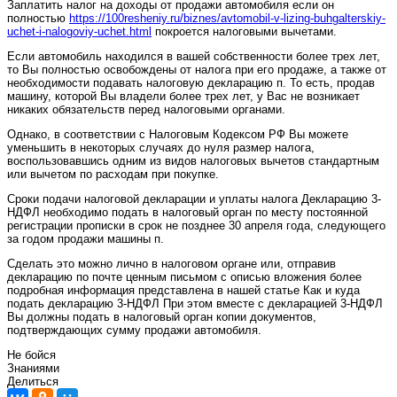
Заплатить налог на доходы от продажи автомобиля если он
полностью
https://100resheniy.ru/biznes/avtomobil-v-lizing-buhgalterskiy-
uchet-i-nalogoviy-uchet.html
покроется налоговыми вычетами.
Если автомобиль находился в вашей собственности более трех лет,
то Вы полностью освобождены от налога при его продаже, а также от
необходимости подавать налоговую декларацию п. То есть, продав
машину, которой Вы владели более трех лет, у Вас не возникает
никаких обязательств перед налоговыми органами.
Однако, в соответствии с Налоговым Кодексом РФ Вы можете
уменьшить в некоторых случаях до нуля размер налога,
воспользовавшись одним из видов налоговых вычетов стандартным
или вычетом по расходам при покупке.
Сроки подачи налоговой декларации и уплаты налога Декларацию 3-
НДФЛ необходимо подать в налоговый орган по месту постоянной
регистрации прописки в срок не позднее 30 апреля года, следующего
за годом продажи машины п.
Сделать это можно лично в налоговом органе или, отправив
декларацию по почте ценным письмом с описью вложения более
подробная информация представлена в нашей статье Как и куда
подать декларацию 3-НДФЛ При этом вместе с декларацией 3-НДФЛ
Вы должны подать в налоговый орган копии документов,
подтверждающих сумму продажи автомобиля.
Не бойся
Знаниями
Делиться