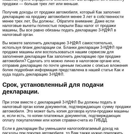
продажи — больше трех лет или меньше.
Получив доходы от продажи автомобиля, который Как заполнил
декларацию на продажу автомобиля менее 3 лет в собственности
менее трех лет, Вы должны:. Обратите внимание: Даже если
налоговые вычеты полностью покрыли Ваш налог от продажи
машины, Вы все равно обязаны подать декларацию 3-НДФЛ в
налоговый орган.
Вы можете заполнить декларацию 3-НДФЛ самостоятельно,
используя бланк декларации см. Бланки декларации 3-НДФЛ при
продаже машины или воспользоваться нашим сервисом для
заполнения декларации Как заполнить декларацию при продаже
автомобиля? Сделать это можно лично в налоговом органе или,
отправив декларацию по почте ценным письмом с описью вложения
более подробная информация представлена в нашей статье Как и
куда подать декларацию 3-НДФЛ.
Срок, установленный для подачи
декларации.
При этом вместе с декларацией 3-НДФЛ Вы должны подать в
налоговый орган копии документов, подтверждающих сумму продажи
автомобиля. Это может быть копия договора купли-продажи машины
и, если есть, то копии платежных документов, подтверждающих
оплату покупателями или копия справки-счета из ГИБДД.
Если в декларации Вы уменьшили налогооблагаемый доход на
расходы при покупке автомобиля, то Вам также нужно приложить