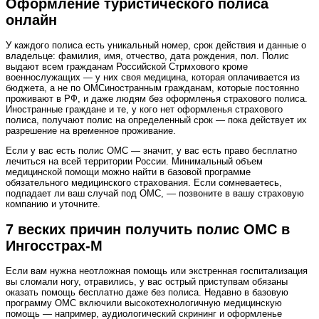
Оформление туристического полиса
онлайн
У каждого полиса есть уникальный номер, срок действия и данные о
владельце: фамилия, имя, отчество, дата рождения, пол. Полис
выдают всем гражданам Российской Стрмхового кроме
военнослужащих — у них своя медицина, которая оплачивается из
бюджета, а не по ОМСиностранным гражданам, которые постоянно
проживают в РФ, и даже людям без оформленья страхового полиса.
Иностранные граждане и те, у кого нет оформленья страхового
полиса, получают полис на определенный срок — пока действует их
разрешение на временное проживание.
Если у вас есть полис ОМС — значит, у вас есть право бесплатно
лечиться на всей территории России. Минимальный объем
медицинской помощи можно найти в базовой программе
обязательного медицинского страхования. Если сомневаетесь,
подпадает ли ваш случай под ОМС, — позвоните в вашу страховую
компанию и уточните.
7 веских причин получить полис ОМС в
Ингосстрах-М
Если вам нужна неотложная помощь или экстренная госпитализация
вы сломали ногу, отравились, у вас острый приступвам обязаны
оказать помощь бесплатно даже без полиса. Недавно в базовую
программу ОМС включили высокотехнологичную медицинскую
помощь — например, аудиологический скрининг и оформленье