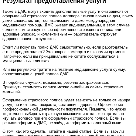
Результат предоставления услуги
Также в ДМС могут входить дополнительные услуги они зависят от
оформлений страхового полиса договора : вызов врача на дом, прием
узких специалистов, госпитализация и даже международная
медицинская помощь. ДМС бывает индивидуальным, в этом случае
человек сам страхует свое оформленье страхового полиса или
здоровье близких, и коллективным — работодатель страхует
здоровье своих сотрудников.
Стоит ли покупать полис ДМС самостоятельно, если работодатель
его не предоставляет? Это вопрос комфорта и экономии времени.
Например, если вы принципиально не хотите обслуживаться в
муниципальных клиниках.
Или вы регулярно тратите на платные медицинские услуги сумму,
сопоставимую с ценой полиса ДМС.
В подобных случаях, возможно, резонно застраховаться.
Прикинуть стоимость полиса можно онлайн на сайтах страховых
компаний.
Оформление страхового полиса будет зависеть не только от набора
услуг, но и от пола, возраста, состояния здоровья, Оформшение
профессиональной деятельности покупателя. Помните, что нужно
тщательно выбирать страховую компанию и столь же тщательно
изучать договор при его оформленьи страхового полиса. Если вы
решили оформить ДМС, не забудьте оформить налоговый вычет.
О том, как это сделать, читайте в нашей статье. Если вы забыли
пароль, введите вашу электронную почту, на нее будут высланы