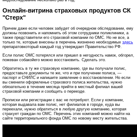
Онлайн-витрина страховых продуктов СК
"Стерх"
Причем даже если человек забудет об очередном обследовании, ему
должны позвонить и напомнить об этом сотрудники поликлиники, а
также представители его страховой компании по ОМС. Но не все, а
только те, которые внесены в перечень жизненно необходимых
здесь
препаратовкоторый каждый год утверждает Правительство РФ.
Если полис ОМС потерялся или пришел в негодность намок, обгорел,
пожеван собакойего можно восстановить. Сделать это.
Обратитесь в ту же страховую компанию, где вы получали полис,
предоставьте документы те же, что и при получении полиса, —
паспорт и СНИЛС и напишите заявление о восстановлении. Но если
вы сменили оформленье страхового полиса жительства, нужно
обязательно в течение месяца прийти в местный филиал вашей
страховой компании и сообщить о переезде.
Прописки или регистрации с вас не потребуют. Если у компании,
которая выдавала вам полис, нет филиалов в городе, куда вы
переехали, нужно обратиться в любую другую компанию, которая
страхует граждан по ОМС. Перечень этих компаний можно найти на
сайте территориального фонда ОМС по новому месту жительства.