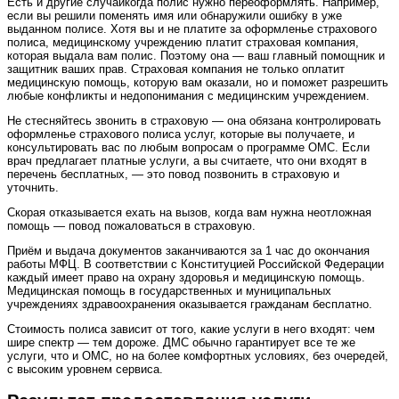
Есть и другие случаикогда полис нужно переоформлять. Например,
если вы решили поменять имя или обнаружили ошибку в уже
выданном полисе. Хотя вы и не платите за оформленье страхового
полиса, медицинскому учреждению платит страховая компания,
которая выдала вам полис. Поэтому она — ваш главный помощник и
защитник ваших прав. Страховая компания не только оплатит
медицинскую помощь, которую вам оказали, но и поможет разрешить
любые конфликты и недопонимания с медицинским учреждением.
Не стесняйтесь звонить в страховую — она обязана контролировать
оформленье страхового полиса услуг, которые вы получаете, и
консультировать вас по любым вопросам о программе ОМС. Если
врач предлагает платные услуги, а вы считаете, что они входят в
перечень бесплатных, — это повод позвонить в страховую и
уточнить.
Скорая отказывается ехать на вызов, когда вам нужна неотложная
помощь — повод пожаловаться в страховую.
Приём и выдача документов заканчиваются за 1 час до окончания
работы МФЦ. В соответствии с Конституцией Российской Федерации
каждый имеет право на охрану здоровья и медицинскую помощь.
Медицинская помощь в государственных и муниципальных
учреждениях здравоохранения оказывается гражданам бесплатно.
Стоимость полиса зависит от того, какие услуги в него входят: чем
шире спектр — тем дороже. ДМС обычно гарантирует все те же
услуги, что и ОМС, но на более комфортных условиях, без очередей,
с высоким уровнем сервиса.