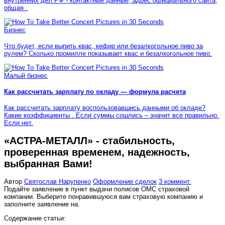
внутренних дел РФ - контактные данные, адрес официального сайта,
общая .
Бизнес
Что будет, если выпить квас, кефир или безалкогольное пиво за
рулем? Сколько промилле показывает квас и безалкогольное пиво.
Малый бизнес
Как рассчитать зарплату по окладу — формула расчета
Как рассчитать зарплату воспользовавшись данными об окладе?
Какие коэффициенты . Если суммы сошлись – значит все правильно.
Если нет.
«АСТРА-МЕТАЛЛ» - стабильность,
проверенная временем, надежность,
выбранная Вами!
Автор
Святослав Нарупенко
Оформление сделок
3 коммент.
Подайте заявление в пункт выдачи полисов ОМС страховой
компании. Выберите понравившуюся вам страховую компанию и
заполните заявление на.
Содержание статьи: