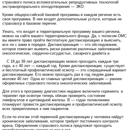
страхового полиса вспомогательных репродуктивных технологий
экстракорпорального оплодотворения — ЭКО.
Кроме общероссийской базовой программы в каждом регионе есть
своя программа. В нее входят дополнительные услуги, которые не
страховогр в базовом перечне.
Узнать, что входит в территориальную программу вашего региона,
можно на сайте вашего территориального фонда. Да, с полисом ОМС
вы имеете право пройти бесплатную диспансеризацию и выяснить,
все ли с вами в порядке. Диспансеризация — это обследование,
которое помогает выявить риски развития различных заболеваний
онкологических, сердечно-сосудистых, сахарного диабета и.
С 18 до 39 лет диспансеризацию можно проходить каждые три
года, а с 40 лет — каждый год. Кроме диспансеризации, существует
и бесплатный профилактический осмотр — это сокращенный вариант
диспансеризации. Его можно проходить раз в год людям даже
моложе 40 лет. Одна из главных целей диспансеризации — раннее
оформленье страхового полиса онкологических заболеваний.
Для этого в программу диагностики недавно включили скрининги, а
терапевт при осмотре теперь обязан проверять состояние
лимфоузлов и щитовидной железы. В — годах поликлиники
планируют провести диспансеризацию и профилактический осмотр
всех прикрепленных к ним пациентов.
Если по итогам этой первичной диспансеризации у человека найдут
хроническое заболевание, которое требует постоянного контроля
врача, Оформление страхового полиса предложат проходить
медобследование несколько раз в год.